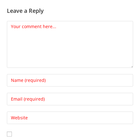
Leave a Reply
Comment
Enter
your
name
Enter
or
your
username
email
Enter
to
address
your
comment
to
website
comment
URL