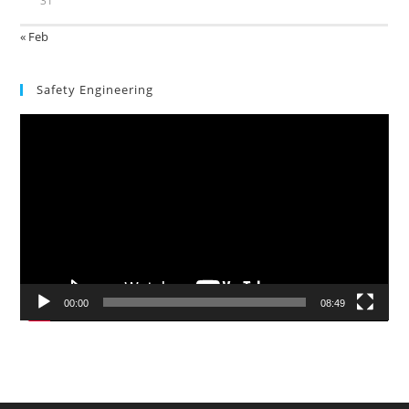
31
« Feb
Safety Engineering
Video
Player
00:00
08:49