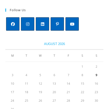
Follow Us
Opens
Opens
Opens
Opens
Opens
in
in
in
in
in
AUGUST 2026
a
a
a
a
a
new
new
new
new
new
M
T
W
T
F
S
S
tab
tab
tab
tab
tab
1
2
3
4
5
6
7
8
9
10
11
12
13
14
15
16
17
18
19
20
21
22
23
24
25
26
27
28
29
30