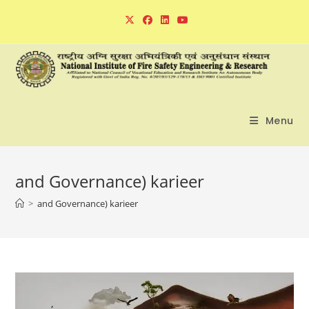
Skip
to
content
Menu
and Governance) karieer
>
and Governance) karieer