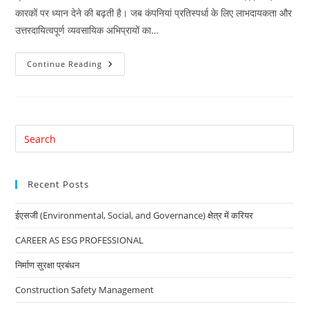
कारकों पर ध्यान देने की बढ़ती है। जब कंपनियां प्रतिस्पर्धा के लिए लाभदायकता और
उत्तरदायित्वपूर्ण व्यवसायिक अभिप्रायों का…
ईएसजी
Continue Reading
(Environmental,
Social,
And
Governance)
क्षेत्र
में
करियर
Pre
Es
to
Recent Posts
clo
the
ईएसजी (Environmental, Social, and Governance) क्षेत्र में करियर
sea
pan
CAREER AS ESG PROFESSIONAL
निर्माण सुरक्षा प्रबंधन
Construction Safety Management