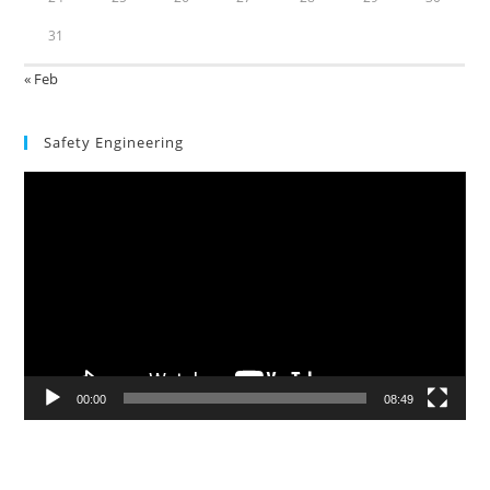
31
« Feb
Safety Engineering
Video
Player
00:00
08:49