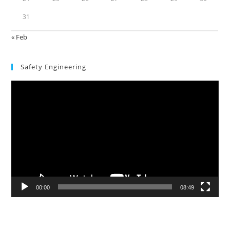
31
« Feb
Safety Engineering
Video
Player
00:00
08:49