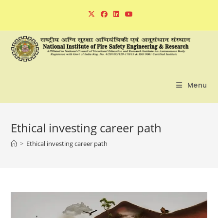
Skip
to
content
Menu
Ethical investing career path
>
Ethical investing career path