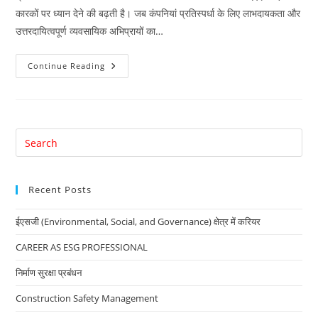
कारकों पर ध्यान देने की बढ़ती है। जब कंपनियां प्रतिस्पर्धा के लिए लाभदायकता और
उत्तरदायित्वपूर्ण व्यवसायिक अभिप्रायों का…
ईएसजी
Continue Reading
(Environmental,
Social,
And
Governance)
क्षेत्र
में
करियर
Pre
Es
to
Recent Posts
clo
the
ईएसजी (Environmental, Social, and Governance) क्षेत्र में करियर
sea
pan
CAREER AS ESG PROFESSIONAL
निर्माण सुरक्षा प्रबंधन
Construction Safety Management